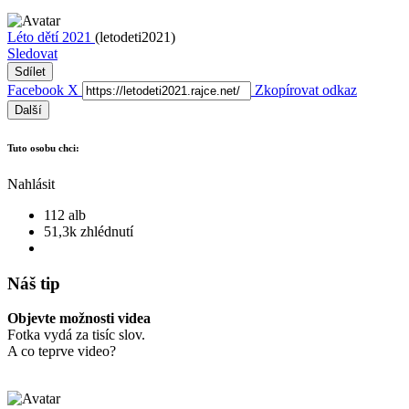
Léto dětí 2021
(letodeti2021)
Sledovat
Sdílet
Facebook
X
Zkopírovat odkaz
Další
Tuto osobu chci:
Nahlásit
112 alb
51,3k zhlédnutí
Náš tip
Objevte možnosti videa
Fotka vydá za tisíc slov.
A co teprve video?