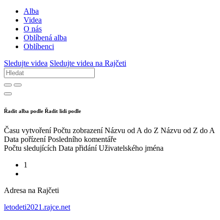
Alba
Videa
O nás
Oblíbená alba
Oblíbenci
Sledujte videa
Sledujte videa na Rajčeti
Řadit alba podle
Řadit lidi podle
Času vytvoření
Počtu zobrazení
Názvu od A do Z
Názvu od Z do A
Data pořízení
Posledního komentáře
Počtu sledujících
Data přidání
Uživatelského jména
1
Adresa na Rajčeti
letodeti2021.rajce.net