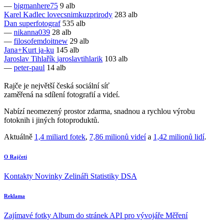
—
bigmanhere75
9 alb
Karel Kadlec
lovecsnimkuzprirody
283 alb
Dan
superfotograf
535 alb
—
nikanna039
28 alb
—
filosofemdoitnew
29 alb
Jana+Kurt
ja-ku
145 alb
Jaroslav Tihlařík
jaroslavtihlarik
103 alb
—
peter-paul
14 alb
Rajče je největší česká sociální síť
zaměřená na sdílení fotografií a videí.
Nabízí neomezený prostor zdarma, snadnou a rychlou výrobu
fotoknih i jiných fotoproduktů.
Aktuálně
1,4 miliard fotek
,
7,86 milionů videí
a
1,42 milionů lidí
.
O Rajčeti
Kontakty
Novinky
Zelináři
Statistiky DSA
Reklama
Zajímavé fotky
Album do stránek
API pro vývojáře
Měření